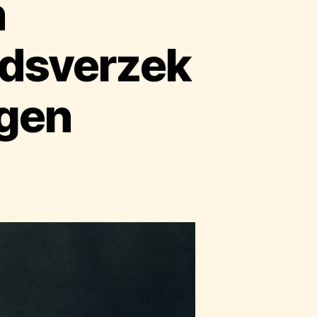
n
idsverzek
ngen