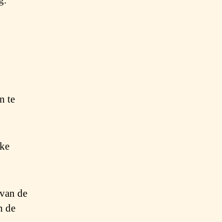
g.
n te
eke
 van de
n de