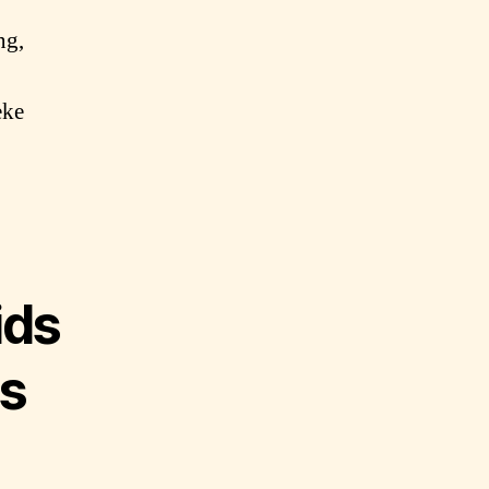
ng,
eke
ids
is