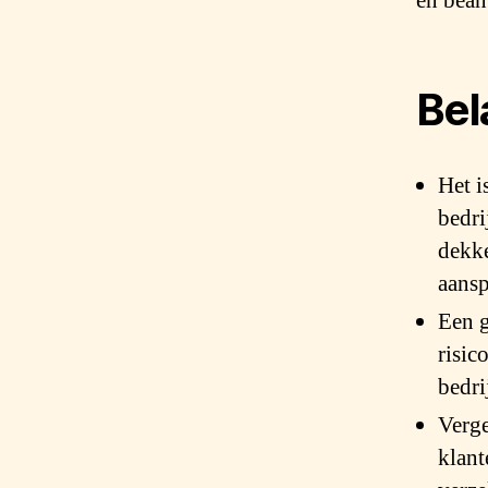
en bean
Bel
Het i
bedri
dekke
aansp
Een g
risic
bedri
Verge
klant