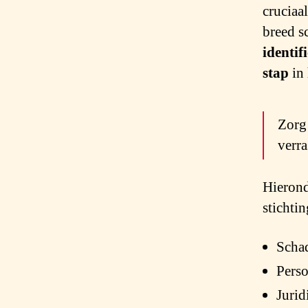
cruciaa
breed sc
identif
stap
in 
Zorg 
verra
Hierond
stichti
Scha
Perso
Jurid