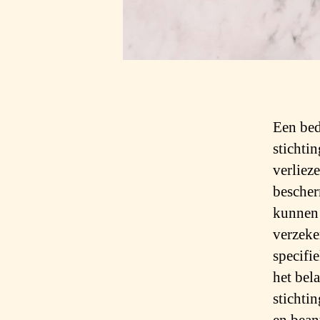
Een bed
stichti
verliez
bescher
kunnen 
verzeke
specifie
het bel
stichti