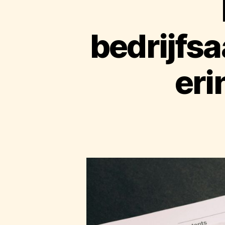
bedrijfs
eri