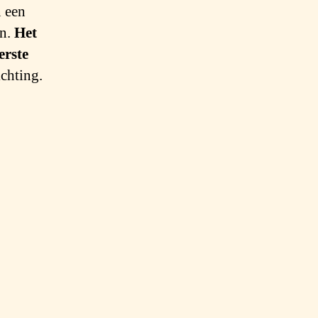
n een
en.
Het
erste
ichting.