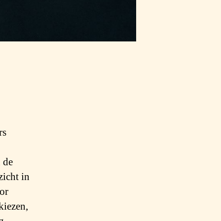
rs
n de
zicht in
or
kiezen,