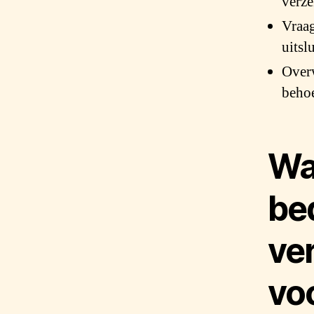
verze
Vraag
uitsl
Overw
behoe
Wa
bed
ver
vo